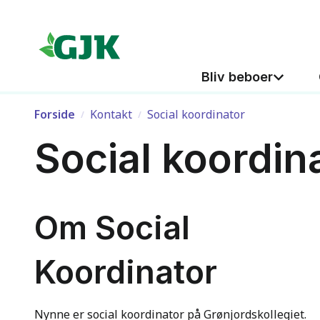
Hop til indhold
Hop til søgning
Bliv beboer
Forside
Kontakt
Social koordinator
Social koordin
Om Social
Koordinator
Nynne er social koordinator på Grønjordskollegiet.