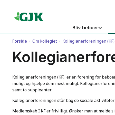
Hop til indhold
Hop til søgning
Bliv beboer
Forside
Om kollegiet
Kollegianerforeningen (KF)
Kollegianerfor
Kollegianerforeningen (KF), er en forening for bebo
muligt og hjælpe dem mest muligt. Kollegianerforen
samt to suppleanter.
Kollegianerforeningen står bag de sociale aktiviteter 
Medlemskab I KF er frivilligt. Ønsker man at melde s